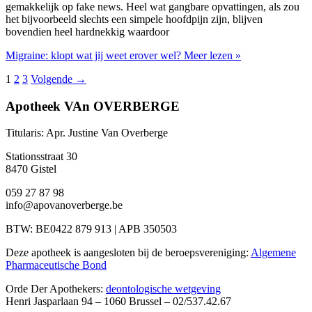
gemakkelijk op fake news. Heel wat gangbare opvattingen, als zou
het bijvoorbeeld slechts een simpele hoofdpijn zijn, blijven
bovendien heel hardnekkig waardoor
Migraine: klopt wat jij weet erover wel?
Meer lezen »
1
2
3
Volgende
→
Apotheek VAn OVERBERGE
Titularis: Apr. Justine Van Overberge
Stationsstraat 30
8470 Gistel
059 27 87 98
info@apovanoverberge.be
BTW: BE0422 879 913 | APB 350503
Deze apotheek is aangesloten bij de beroepsvereniging:
Algemene
Pharmaceutische Bond
Orde Der Apothekers:
deontologische wetgeving
Henri Jasparlaan 94 – 1060 Brussel – 02/537.42.67